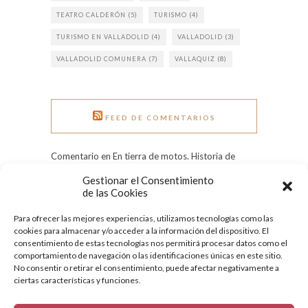
TEATRO CALDERÓN
(5)
TURISMO
(4)
TURISMO EN VALLADOLID
(4)
VALLADOLID
(3)
VALLADOLID COMUNERA
(7)
VALLAQUIZ
(8)
FEED DE COMENTARIOS
Comentario en En tierra de motos. Historia de
Pingüinos. por Rui Rocha
Gestionar el Consentimiento
Comentario en Grandes heladas: el Pisuerga
de las Cookies
congelado en 1971 por Tere
Para ofrecer las mejores experiencias, utilizamos tecnologías como las
Comentario en Día Internacional de la Mujer:
cookies para almacenar y/o acceder a la información del dispositivo. El
conoce a nueve ilustres vallisoletanas por
consentimiento de estas tecnologías nos permitirá procesar datos como el
Quesecelebrahoy
comportamiento de navegación o las identificaciones únicas en este sitio.
No consentir o retirar el consentimiento, puede afectar negativamente a
ciertas características y funciones.