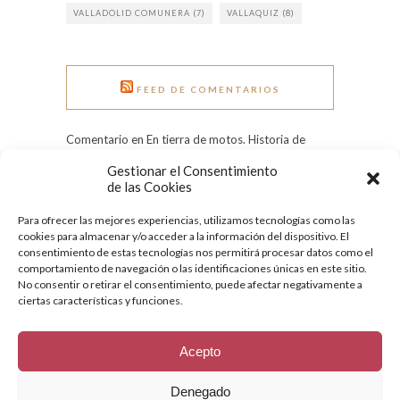
VALLADOLID COMUNERA
(7)
VALLAQUIZ
(8)
FEED DE COMENTARIOS
Comentario en En tierra de motos. Historia de
Pingüinos. por Rui Rocha
Gestionar el Consentimiento
Comentario en Grandes heladas: el Pisuerga
de las Cookies
congelado en 1971 por Tere
Para ofrecer las mejores experiencias, utilizamos tecnologías como las
Comentario en Día Internacional de la Mujer:
cookies para almacenar y/o acceder a la información del dispositivo. El
conoce a nueve ilustres vallisoletanas por
consentimiento de estas tecnologías nos permitirá procesar datos como el
Quesecelebrahoy
comportamiento de navegación o las identificaciones únicas en este sitio.
No consentir o retirar el consentimiento, puede afectar negativamente a
ciertas características y funciones.
Acepto
Denegado
© 2018 - Todos los derechos reservados.