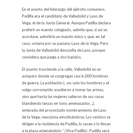
En el asunto del liderazgo del ejército comunero,
Padilla era el candidato de Valladolid y Laso de
Vega, el de la Junta General. Aunque Padilla declara
preferir un mando colegiado, admite que, si así se
acordase, admitiría un mando único y que, en tal
caso, votaría por su paisano Laso de la Vega. Pero
la Junta de Valladolid desconfía de Laso, porque
considera que juega a dos bandos.
El asunto trasciende a la calle. Valladolid es un
avispero donde se congregan casi 6.000 hombres
de guerra. La población (…no solo los hombres y el
vulgo corrompido acudieron a tomar las armas,
sino que hasta las mujeres salieron de sus casas
blandiendo lanzas en tono amenazador…),
enterada del proyectado nombramiento de Laso
de la Vega, reacciona amotinándose. Los vecinos se
dirigen a la residencia de Padilla, lo sacan y lo llevan
a la plaza aclamándolo: “¡Viva Padilla!, Padilla será