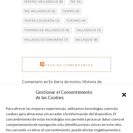
SEMINCI VALLADOLID
(8)
TAC
(4)
TAC VALLADOLID
(6)
TEATRO
(6)
TEATRO CALDERÓN
(5)
TURISMO
(4)
TURISMO EN VALLADOLID
(4)
VALLADOLID
(3)
VALLADOLID COMUNERA
(7)
VALLAQUIZ
(8)
FEED DE COMENTARIOS
Comentario en En tierra de motos. Historia de
Pingüinos. por Rui Rocha
Gestionar el Consentimiento
Comentario en Grandes heladas: el Pisuerga
de las Cookies
congelado en 1971 por Tere
Para ofrecer las mejores experiencias, utilizamos tecnologías como las
Comentario en Día Internacional de la Mujer:
cookies para almacenar y/o acceder a la información del dispositivo. El
conoce a nueve ilustres vallisoletanas por
consentimiento de estas tecnologías nos permitirá procesar datos como el
Quesecelebrahoy
comportamiento de navegación o las identificaciones únicas en este sitio.
No consentir o retirar el consentimiento, puede afectar negativamente a