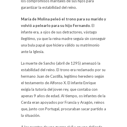
los compromisos maritales de sus hijos para
garantizar la estabilidad del reino.
María de Molina peleó el trono para su marido y
volvió a pelearlo para su hijo Fernando
. El
infante era, a ojos de sus detractores, vástago
ilegítimo, ya que la reina madre seguía sin conseguir
una bula papal que hiciera válido su matrimonio
ante la Iglesia.
La muerte de Sancho (abril de 1295) amenazó la
estabilidad del reino. El trono era reclamado por su
hermano Juan de Castilla, legítimo heredero según
el testamento de Alfonso X. El infante Enrique
exigía la tutoría del joven rey, que contaba con
apenas 9 años de edad. Al tiempo, os infantes de la
Cerda eran apoyados por Francia y Aragón, reinos
que, junto con Portugal, procuraban sacar partido a
la situación.
A las puertas de una guerra civil y en una delicada