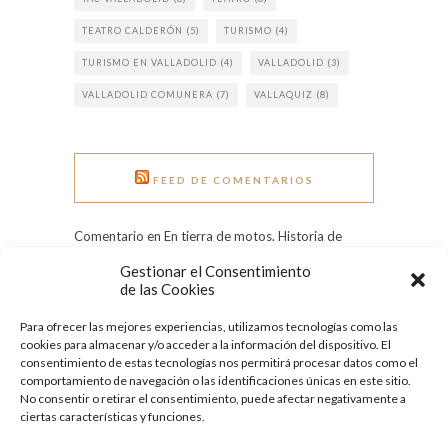
TEATRO CALDERÓN
(5)
TURISMO
(4)
TURISMO EN VALLADOLID
(4)
VALLADOLID
(3)
VALLADOLID COMUNERA
(7)
VALLAQUIZ
(8)
FEED DE COMENTARIOS
Comentario en En tierra de motos. Historia de
Pingüinos. por Rui Rocha
Gestionar el Consentimiento
Comentario en Grandes heladas: el Pisuerga
de las Cookies
congelado en 1971 por Tere
Para ofrecer las mejores experiencias, utilizamos tecnologías como las
Comentario en Día Internacional de la Mujer:
cookies para almacenar y/o acceder a la información del dispositivo. El
conoce a nueve ilustres vallisoletanas por
consentimiento de estas tecnologías nos permitirá procesar datos como el
Quesecelebrahoy
comportamiento de navegación o las identificaciones únicas en este sitio.
No consentir o retirar el consentimiento, puede afectar negativamente a
ciertas características y funciones.