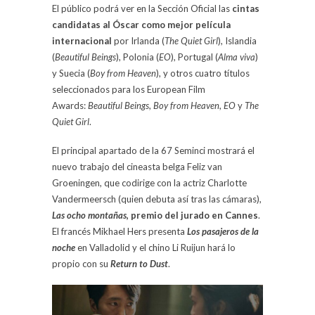
El público podrá ver en la Sección Oficial las
cintas
candidatas al Óscar como mejor película
internacional
por Irlanda (
The Quiet Girl
), Islandia
(
Beautiful Beings
), Polonia (
EO
), Portugal (
Alma viva
)
y Suecia (
Boy from Heaven
), y otros cuatro títulos
seleccionados para los European Film
Awards:
Beautiful Beings
,
Boy from Heaven
,
EO
y
The
Quiet Girl
.
El principal apartado de la 67 Seminci mostrará el
nuevo trabajo del cineasta belga Feliz van
Groeningen, que codirige con la actriz Charlotte
Vandermeersch (quien debuta así tras las cámaras),
Las ocho montañas
, premio del jurado en Cannes
.
El francés Mikhael Hers presenta
Los pasajeros de la
noche
en Valladolid y el chino Li Ruijun hará lo
propio con su
Return to Dust
.