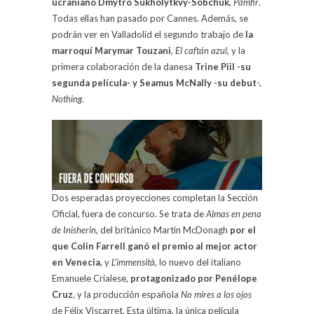
ucraniano Dmytro Sukholytkvy-Sobchuk
,
Pamfir
.
Todas ellas han pasado por Cannes. Además, se
podrán ver en Valladolid el segundo trabajo de
la
marroquí Marymar Touzani
,
El caftán azul
, y la
primera colaboración de la danesa
Trine Piil -su
segunda película- y Seamus McNally -su debut
-,
Nothing
.
Dos esperadas proyecciones completan la Sección
Oficial, fuera de concurso. Se trata de
Almas en pena
de Inisherin
, del británico Martin McDonagh
por el
que Colin Farrell ganó el premio al mejor actor
en Venecia
, y
L’immensità
, lo nuevo del italiano
Emanuele Crialese,
protagonizado por Penélope
Cruz
, y la producción española
No mires a los ojos
de Félix Viscarret. Esta última, la única película