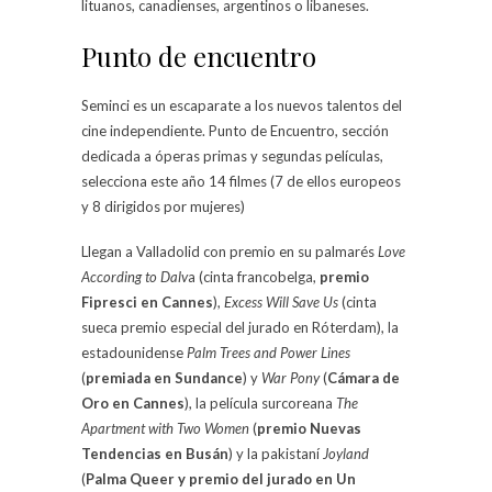
lituanos, canadienses, argentinos o libaneses.
Punto de encuentro
Seminci es un escaparate a los nuevos talentos del
cine independiente. Punto de Encuentro, sección
dedicada a óperas primas y segundas películas,
selecciona este año 14 filmes (7 de ellos europeos
y 8 dirigidos por mujeres)
Llegan a Valladolid con premio en su palmarés
Love
According to Dalv
a (cinta francobelga,
premio
Fipresci en Cannes
),
Excess Will Save Us
(cinta
sueca premio especial del jurado en Róterdam), la
estadounidense
Palm Trees and Power Lines
(
premiada en Sundance
) y
War Pony
(
Cámara de
Oro en Cannes
), la película surcoreana
The
Apartment with Two Women
(
premio Nuevas
Tendencias en Busán
) y la pakistaní
Joyland
(
Palma Queer y premio del jurado en Un