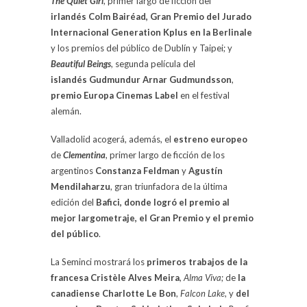
The Quiet Girl
, primer largo de ficción del
irlandés Colm Bairéad, Gran Premio del Jurado
Internacional Generation Kplus en la Berlinale
y los premios del público de Dublín y Taipei; y
Beautiful Beings
, segunda película del
islandés
Gudmundur Arnar Gudmundsson
,
premio Europa Cinemas Label
en el festival
alemán.
Valladolid acogerá, además, el
estreno europeo
de
Clementina
, primer largo de ficción de los
argentinos
Constanza Feldman
y
Agustín
Mendilaharzu
, gran triunfadora de la última
edición del
Bafici, donde logró el premio al
mejor largometraje, el Gran Premio y el premio
del público
.
La Seminci mostrará los
primeros trabajos de la
francesa Cristèle Alves Meira
,
Alma Viva
; de
la
canadiense Charlotte Le Bon
,
Falcon Lake
, y
del