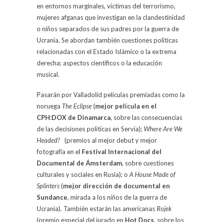
en entornos marginales, víctimas del terrorismo,
mujeres afganas que investigan en la clandestinidad
o niños separados de sus padres por la guerra de
Ucrania. Se abordan también cuestiones políticas
relacionadas con el Estado Islámico o la extrema
derecha; aspectos científicos o la educación
musical.
Pasarán por Valladolid películas premiadas como la
noruega
The Eclipse
(
mejor película en el
CPH:DOX de Dinamarca
, sobre las consecuencias
de las decisiones políticas en Servia);
Where Are We
Headed?
(premios al mejor debut y mejor
fotografía en el
Festival Internacional del
Documental de Ámsterdam
, sobre cuestiones
culturales y sociales en Rusia); o
A House Made of
Splinters
(
mejor dirección de documental en
Sundance
, mirada a los niños de la guerra de
Ucrania). También estarán las americanas
Rojek
(premio especial del jurado en
Hot Docs
, sobre los