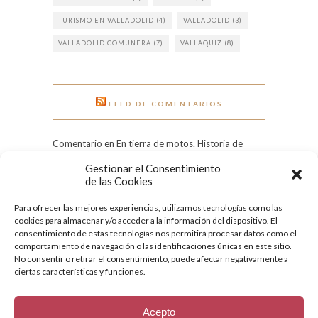
TURISMO EN VALLADOLID
(4)
VALLADOLID
(3)
VALLADOLID COMUNERA
(7)
VALLAQUIZ
(8)
FEED DE COMENTARIOS
Comentario en En tierra de motos. Historia de
Pingüinos. por Rui Rocha
Gestionar el Consentimiento
Comentario en Grandes heladas: el Pisuerga
de las Cookies
congelado en 1971 por Tere
Para ofrecer las mejores experiencias, utilizamos tecnologías como las
Comentario en Día Internacional de la Mujer:
cookies para almacenar y/o acceder a la información del dispositivo. El
conoce a nueve ilustres vallisoletanas por
consentimiento de estas tecnologías nos permitirá procesar datos como el
Quesecelebrahoy
comportamiento de navegación o las identificaciones únicas en este sitio.
No consentir o retirar el consentimiento, puede afectar negativamente a
ciertas características y funciones.
Acepto