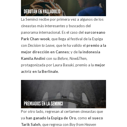
La Seminci recibe por primera vez a algunos de los
cineastas más interesantes y buscados del
panorama internacional. Es el caso del
surcoreano
Park Chan-wook
, que llega al festival de la Espiga
con
Decision to Leave
, que le ha valido el
premio a la
mejor dirección en Cannes
; y de
la indonesia
Kamila Andini
con su
Before, Now&Then
,
protagonizada por Laura Basuki, premio a la
mejor
actriz en la Berlinale
.
Por otro lado, regresan al certamen cineastas que
ya
han ganado la Espiga de Oro
, como
el sueco
Tarik Saleh
, que regresa con
Boy from Heaven