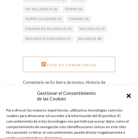
TAC VALLADOLID
(6)
TEATRO
(6)
TEATRO CALDERÓN
(5)
TURISMO
(4)
TURISMO EN VALLADOLID
(4)
VALLADOLID
(3)
VALLADOLID COMUNERA
(7)
VALLAQUIZ
(8)
FEED DE COMENTARIOS
Comentario en En tierra de motos. Historia de
Pingüinos. por Rui Rocha
Gestionar el Consentimiento
Comentario en Grandes heladas: el Pisuerga
de las Cookies
congelado en 1971 por Tere
Para ofrecer las mejores experiencias, utilizamos tecnologías como las
Comentario en Día Internacional de la Mujer:
cookies para almacenar y/o acceder a la información del dispositivo. El
conoce a nueve ilustres vallisoletanas por
consentimiento de estas tecnologías nos permitirá procesar datos como el
Quesecelebrahoy
comportamiento de navegación o las identificaciones únicas en este sitio.
No consentir o retirar el consentimiento, puede afectar negativamente a
ciertas características y funciones.