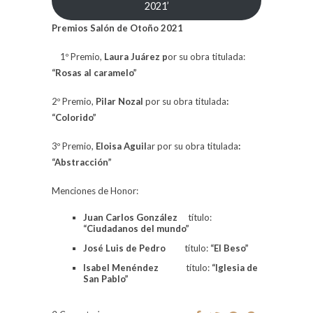
2021’
Premios Salón de Otoño 2021
1º Premio,
Laura Juárez p
or su obra titulada:
“Rosas al caramelo”
2º Premio,
Pilar Nozal
por su obra titulada
:
“Colorido”
3º Premio,
Eloisa Aguil
ar por su obra titulada
:
“Abstracción”
Menciones de Honor:
Juan Carlos González
título:
“Ciudadanos del mundo”
José Luis de Pedro
título:
“El Beso”
Isabel Menéndez
título:
“Iglesia de
San Pablo”