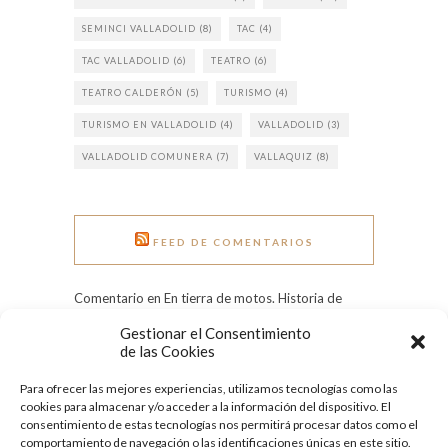
SEMINCI VALLADOLID
(8)
TAC
(4)
TAC VALLADOLID
(6)
TEATRO
(6)
TEATRO CALDERÓN
(5)
TURISMO
(4)
TURISMO EN VALLADOLID
(4)
VALLADOLID
(3)
VALLADOLID COMUNERA
(7)
VALLAQUIZ
(8)
FEED DE COMENTARIOS
Comentario en En tierra de motos. Historia de
Pingüinos. por Rui Rocha
Gestionar el Consentimiento
Comentario en Grandes heladas: el Pisuerga
de las Cookies
congelado en 1971 por Tere
Para ofrecer las mejores experiencias, utilizamos tecnologías como las
Comentario en Día Internacional de la Mujer:
cookies para almacenar y/o acceder a la información del dispositivo. El
conoce a nueve ilustres vallisoletanas por
consentimiento de estas tecnologías nos permitirá procesar datos como el
Quesecelebrahoy
comportamiento de navegación o las identificaciones únicas en este sitio.