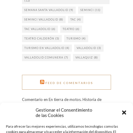
(12)
SEMANA SANTA VALLADOLID
(9)
SEMINCI
(11)
SEMINCI VALLADOLID
(8)
TAC
(4)
TAC VALLADOLID
(6)
TEATRO
(6)
TEATRO CALDERÓN
(5)
TURISMO
(4)
TURISMO EN VALLADOLID
(4)
VALLADOLID
(3)
VALLADOLID COMUNERA
(7)
VALLAQUIZ
(8)
FEED DE COMENTARIOS
Comentario en En tierra de motos. Historia de
Pingüinos. por Rui Rocha
Gestionar el Consentimiento
Comentario en Grandes heladas: el Pisuerga
de las Cookies
congelado en 1971 por Tere
Para ofrecer las mejores experiencias, utilizamos tecnologías como las
Comentario en Día Internacional de la Mujer:
cookies para almacenar y/o acceder a la información del dispositivo. El
conoce a nueve ilustres vallisoletanas por