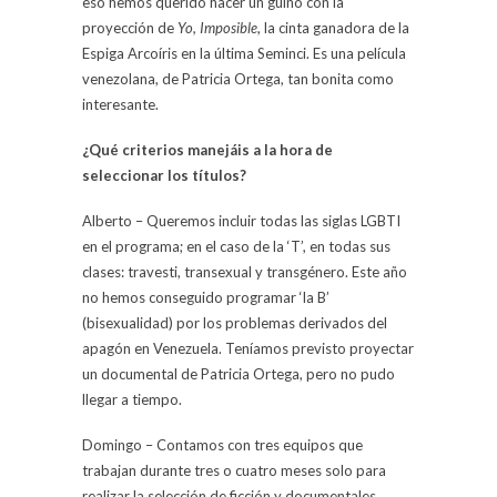
eso hemos querido hacer un guiño con la
proyección de
Yo, Imposible
, la cinta ganadora de la
Espiga Arcoíris en la última Seminci. Es una película
venezolana, de Patricia Ortega, tan bonita como
interesante.
¿Qué criterios manejáis a la hora de
seleccionar los títulos?
Alberto – Queremos incluir todas las siglas LGBTI
en el programa; en el caso de la ‘T’, en todas sus
clases: travesti, transexual y transgénero. Este año
no hemos conseguido programar ‘la B’
(bisexualidad) por los problemas derivados del
apagón en Venezuela. Teníamos previsto proyectar
un documental de Patricia Ortega, pero no pudo
llegar a tiempo.
Domingo – Contamos con tres equipos que
trabajan durante tres o cuatro meses solo para
realizar la selección de ficción y documentales.