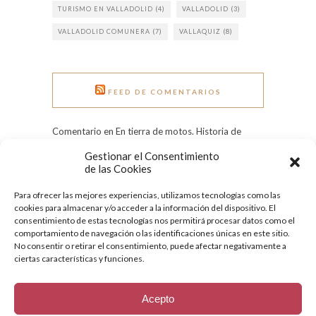
TURISMO EN VALLADOLID
(4)
VALLADOLID
(3)
VALLADOLID COMUNERA
(7)
VALLAQUIZ
(8)
FEED DE COMENTARIOS
Comentario en En tierra de motos. Historia de
Pingüinos. por Rui Rocha
Gestionar el Consentimiento
Comentario en Grandes heladas: el Pisuerga
de las Cookies
congelado en 1971 por Tere
Para ofrecer las mejores experiencias, utilizamos tecnologías como las
Comentario en Día Internacional de la Mujer:
cookies para almacenar y/o acceder a la información del dispositivo. El
conoce a nueve ilustres vallisoletanas por
consentimiento de estas tecnologías nos permitirá procesar datos como el
Quesecelebrahoy
comportamiento de navegación o las identificaciones únicas en este sitio.
No consentir o retirar el consentimiento, puede afectar negativamente a
ciertas características y funciones.
Acepto