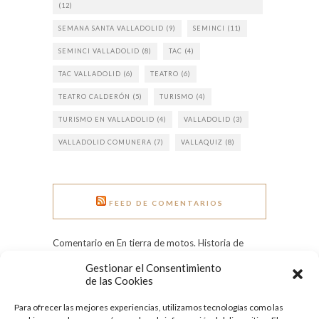
(12)
SEMANA SANTA VALLADOLID
(9)
SEMINCI
(11)
SEMINCI VALLADOLID
(8)
TAC
(4)
TAC VALLADOLID
(6)
TEATRO
(6)
TEATRO CALDERÓN
(5)
TURISMO
(4)
TURISMO EN VALLADOLID
(4)
VALLADOLID
(3)
VALLADOLID COMUNERA
(7)
VALLAQUIZ
(8)
FEED DE COMENTARIOS
Comentario en En tierra de motos. Historia de
Pingüinos. por Rui Rocha
Gestionar el Consentimiento
Comentario en Grandes heladas: el Pisuerga
de las Cookies
congelado en 1971 por Tere
Para ofrecer las mejores experiencias, utilizamos tecnologías como las
Comentario en Día Internacional de la Mujer: