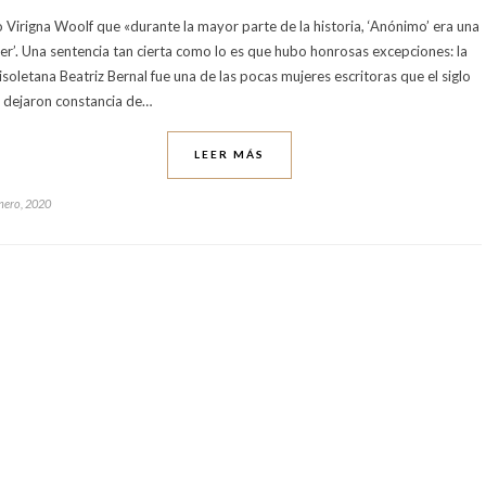
o Virigna Woolf que «durante la mayor parte de la historia, ‘Anónimo’ era una
er’. Una sentencia tan cierta como lo es que hubo honrosas excepciones: la
lisoletana Beatriz Bernal fue una de las pocas mujeres escritoras que el siglo
 dejaron constancia de…
LEER MÁS
nero, 2020