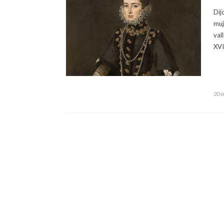
Dij
muj
val
XVI
20 e